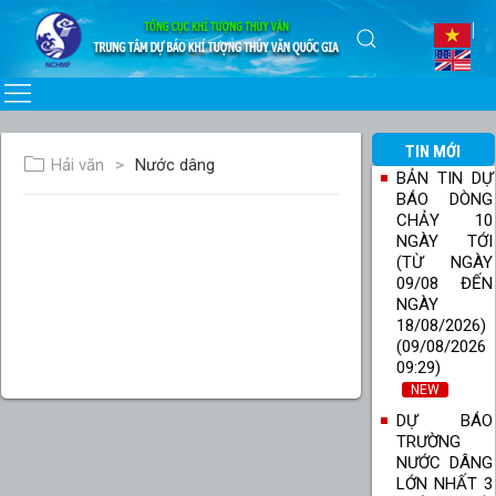
TIN MỚI
Hải văn
Nước dâng
BẢN TIN DỰ
BÁO DÒNG
CHẢY 10
NGÀY TỚI
(TỪ NGÀY
09/08 ĐẾN
NGÀY
18/08/2026)
(09/08/2026
09:29)
NEW
DỰ BÁO
TRƯỜNG
NƯỚC DÂNG
LỚN NHẤT 3