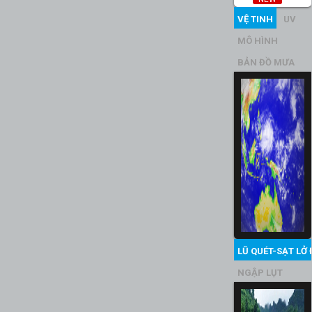
VỆ TINH
UV
MÔ HÌNH
BẢN ĐỒ MƯA
LŨ QUÉT-SẠT LỞ 
NGẬP LỤT