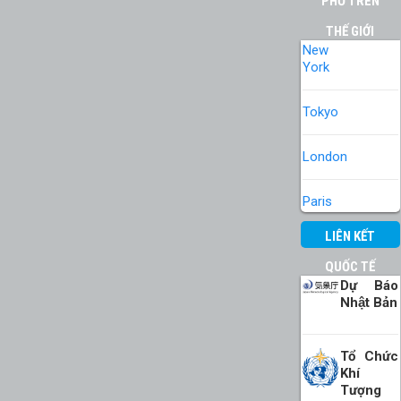
PHỐ TRÊN
THẾ GIỚI
New
York
Tokyo
London
Paris
LIÊN KẾT
QUỐC TẾ
Dự Báo
Nhật Bản
Tổ Chức
Khí
Tượng