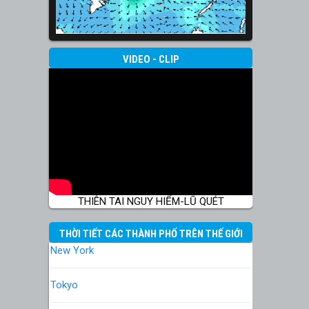
VIDEO - CLIP
THIÊN TAI NGUY HIỂM-LŨ QUÉT
THỜI TIẾT CÁC THÀNH PHỐ TRÊN THẾ GIỚI
New York
Tokyo