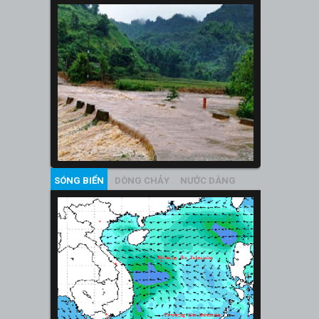
SÓNG BIỂN
DÒNG CHẢY
NƯỚC DÂNG