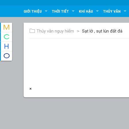
GIỚI THIỆU
THỜI TIẾT
KHÍ HẬU
THỦY VĂN
Thủy văn nguy hiểm
Sạt lở , sụt lún đất đá
×