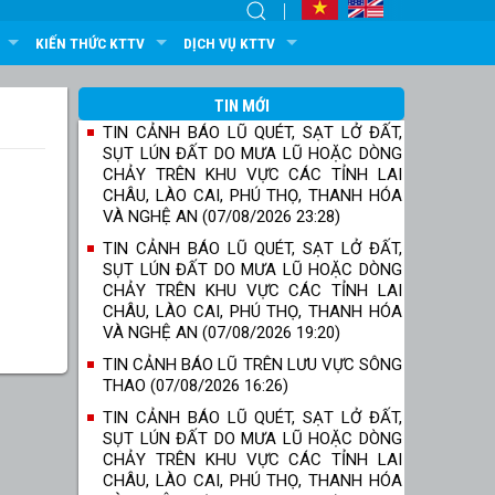
KIẾN THỨC KTTV
DỊCH VỤ KTTV
TIN MỚI
TIN CẢNH BÁO LŨ QUÉT, SẠT LỞ ĐẤT,
SỤT LÚN ĐẤT DO MƯA LŨ HOẶC DÒNG
CHẢY TRÊN KHU VỰC CÁC TỈNH LAI
CHÂU, LÀO CAI, PHÚ THỌ, THANH HÓA
VÀ NGHỆ AN (07/08/2026 23:28)
TIN CẢNH BÁO LŨ QUÉT, SẠT LỞ ĐẤT,
SỤT LÚN ĐẤT DO MƯA LŨ HOẶC DÒNG
CHẢY TRÊN KHU VỰC CÁC TỈNH LAI
CHÂU, LÀO CAI, PHÚ THỌ, THANH HÓA
VÀ NGHỆ AN (07/08/2026 19:20)
TIN CẢNH BÁO LŨ TRÊN LƯU VỰC SÔNG
THAO (07/08/2026 16:26)
TIN CẢNH BÁO LŨ QUÉT, SẠT LỞ ĐẤT,
SỤT LÚN ĐẤT DO MƯA LŨ HOẶC DÒNG
CHẢY TRÊN KHU VỰC CÁC TỈNH LAI
CHÂU, LÀO CAI, PHÚ THỌ, THANH HÓA