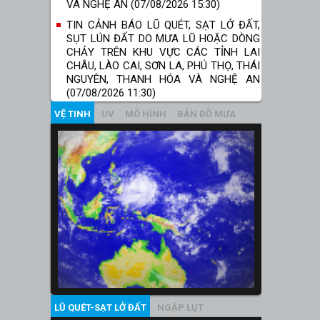
VÀ NGHỆ AN (07/08/2026 15:30)
TIN CẢNH BÁO LŨ QUÉT, SẠT LỞ ĐẤT,
SỤT LÚN ĐẤT DO MƯA LŨ HOẶC DÒNG
CHẢY TRÊN KHU VỰC CÁC TỈNH LAI
CHÂU, LÀO CAI, SƠN LA, PHÚ THỌ, THÁI
NGUYÊN, THANH HÓA VÀ NGHỆ AN
(07/08/2026 11:30)
VỆ TINH
UV
MÔ HÌNH
BẢN ĐỒ MƯA
LŨ QUÉT-SẠT LỞ ĐẤT
NGẬP LỤT