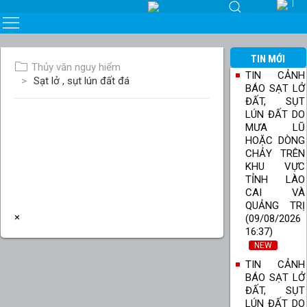
TIN MỚI
Thủy văn nguy hiểm
TIN CẢNH
Sạt lở , sụt lún đất đá
BÁO SẠT LỞ
ĐẤT, SỤT
LÚN ĐẤT DO
MƯA LŨ
HOẶC DÒNG
CHẢY TRÊN
KHU VỰC
TỈNH LÀO
CAI VÀ
QUẢNG TRỊ
×
(09/08/2026
16:37)
NEW
TIN CẢNH
BÁO SẠT LỞ
ĐẤT, SỤT
LÚN ĐẤT DO