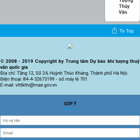
Tượng
Thủy
Văn
Viện
To Top
Khoa
Học
KTTV Và
Biến Đổi
Khí Hậu
© 2008 - 2019 Copyright by Trung tâm Dự báo khí tượng thuỷ
văn quốc gia
Địa chỉ: Tầng 12, Số 24, Huỳnh Thúc Kháng, Thành phố Hà Nội.
Điện thoại: 84-4-32673199 - số máy lẻ 701
E-mail: vtttkttv@mae.gov.vn
GÓP Ý