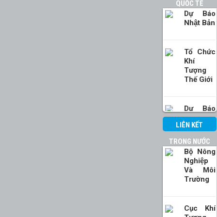
QUỐC TẾ
Dự Báo
Nhật Bản
Tổ Chức
Khí
Tượng
Thế Giới
Dự Báo
Hải Quân
LIÊN KẾT
Mỹ
TRONG NƯỚC
Bộ Nông
Dự Báo
Nghiệp
Hạn Vừa
Và Môi
Châu Âu
Trường
Cục Khí