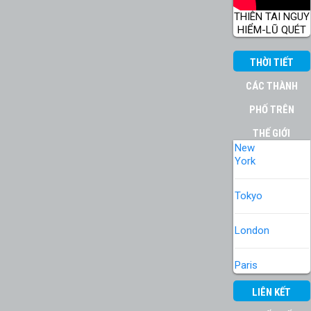
THIÊN TAI NGUY
HIỂM-LŨ QUÉT
THỜI TIẾT
CÁC THÀNH
PHỐ TRÊN
THẾ GIỚI
New
York
Tokyo
London
Paris
LIÊN KẾT