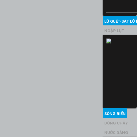
LŨ QUÉT-SẠT LỞ 
NGẬP LỤT
SÓNG BIỂN
DÒNG CHẢY
NƯỚC DÂNG