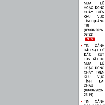
MƯA LŨ
HOẶC DÒNG
CHẢY TRÊN
KHU VỰC
TỈNH QUẢNG
TRỊ
(09/08/2026
08:32)
NEW
TIN CẢNH
BÁO SẠT LỞ
ĐẤT, SỤT
LÚN ĐẤT DO
MƯA LŨ
HOẶC DÒNG
CHẢY TRÊN
KHU VỰC
TỈNH LAI
CHÂU
(08/08/2026
23:19)
TIN CẢNH