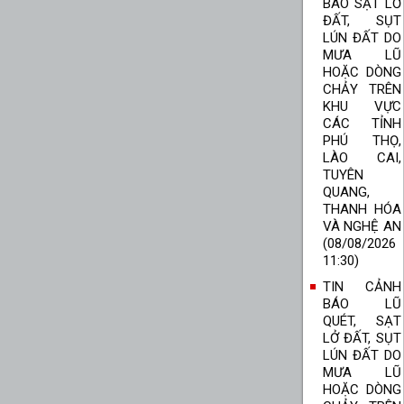
BÁO SẠT LỞ
ĐẤT, SỤT
LÚN ĐẤT DO
MƯA LŨ
HOẶC DÒNG
CHẢY TRÊN
KHU VỰC
CÁC TỈNH
PHÚ THỌ,
LÀO CAI,
TUYÊN
QUANG,
THANH HÓA
VÀ NGHỆ AN
(08/08/2026
11:30)
TIN CẢNH
BÁO LŨ
QUÉT, SẠT
LỞ ĐẤT, SỤT
LÚN ĐẤT DO
MƯA LŨ
HOẶC DÒNG