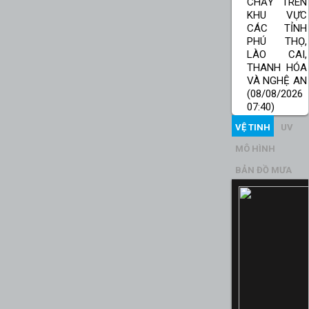
CHẢY TRÊN
KHU VỰC
CÁC TỈNH
PHÚ THỌ,
LÀO CAI,
THANH HÓA
VÀ NGHỆ AN
(08/08/2026
07:40)
VỆ TINH
UV
MÔ HÌNH
BẢN ĐỒ MƯA