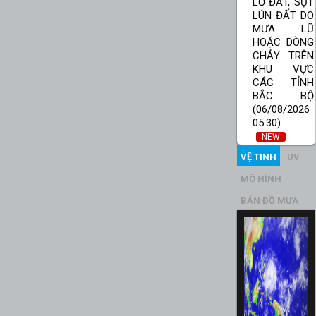
LỞ ĐẤT, SỤT
LÚN ĐẤT DO
MƯA LŨ
HOẶC DÒNG
CHẢY TRÊN
KHU VỰC
CÁC TỈNH
BẮC BỘ
(06/08/2026
05:30)
NEW
VỆ TINH
UV
MÔ HÌNH
BẢN ĐỒ MƯA