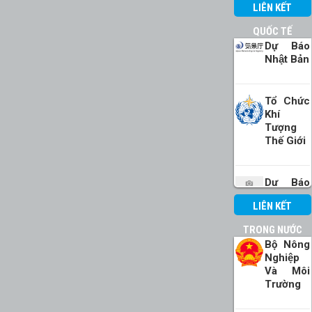
LIÊN KẾT
QUỐC TẾ
Dự Báo
Nhật Bản
Tổ Chức
Khí
Tượng
Thế Giới
Dự Báo
Hải Quân
LIÊN KẾT
Mỹ
TRONG NƯỚC
Bộ Nông
Dự Báo
Nghiệp
Hạn Vừa
Và Môi
Châu Âu
Trường