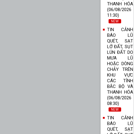
THANH HÓA
(06/08/2026
11:30)
NEW
TIN CẢNH
BÁO LŨ
QUÉT, SẠT
LỞ ĐẤT, SỤT
LÚN ĐẤT DO
MƯA LŨ
HOẶC DÒNG
CHẢY TRÊN
KHU VỰC
CÁC TỈNH
BẮC BỘ VÀ
THANH HÓA
(06/08/2026
08:30)
NEW
TIN CẢNH
BÁO LŨ
QUÉT, SẠT