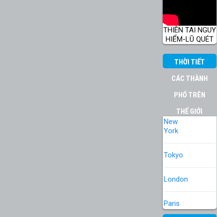
THIÊN TAI NGUY
HIỂM-LŨ QUÉT
THỜI TIẾT
CÁC THÀNH
PHỐ TRÊN
THẾ GIỚI
New
York
Tokyo
London
Paris