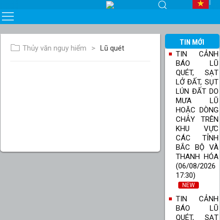
TIN MỚI
Thủy văn nguy hiểm
Lũ quét
TIN CẢNH
BÁO LŨ
QUÉT, SẠT
LỞ ĐẤT, SỤT
LÚN ĐẤT DO
MƯA LŨ
HOẶC DÒNG
CHẢY TRÊN
KHU VỰC
CÁC TỈNH
BẮC BỘ VÀ
THANH HÓA
(06/08/2026
17:30)
NEW
TIN CẢNH
BÁO LŨ
QUÉT, SẠT