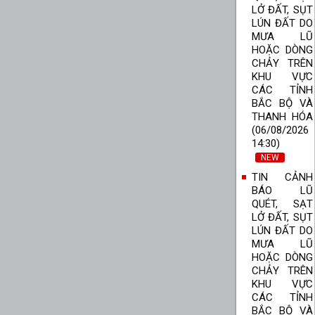
LỞ ĐẤT, SỤT
LÚN ĐẤT DO
MƯA LŨ
HOẶC DÒNG
CHẢY TRÊN
KHU VỰC
CÁC TỈNH
BẮC BỘ VÀ
THANH HÓA
(06/08/2026
14:30)
NEW
TIN CẢNH
BÁO LŨ
QUÉT, SẠT
LỞ ĐẤT, SỤT
LÚN ĐẤT DO
MƯA LŨ
HOẶC DÒNG
CHẢY TRÊN
KHU VỰC
CÁC TỈNH
BẮC BỘ VÀ