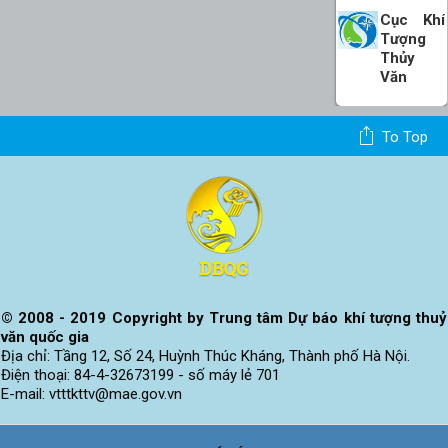
Cục Khí
Tượng
Thủy
Văn
Viện
To Top
Khoa
Học
KTTV Và
Biến Đổi
Khí Hậu
© 2008 - 2019 Copyright by Trung tâm Dự báo khí tượng thuỷ
văn quốc gia
Địa chỉ: Tầng 12, Số 24, Huỳnh Thúc Kháng, Thành phố Hà Nội.
Điện thoại: 84-4-32673199 - số máy lẻ 701
E-mail: vtttkttv@mae.gov.vn