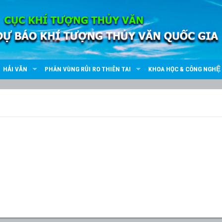
HẢI VĂN
PHÂN VÙNG RỦI RO THIÊN TAI
KHOA HỌC & CÔNG NGHỆ