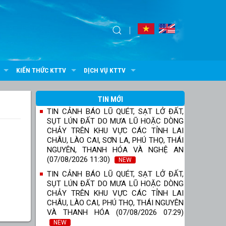
KIẾN THỨC KTTV
DỊCH VỤ KTTV
TIN MỚI
TIN CẢNH BÁO LŨ QUÉT, SẠT LỞ ĐẤT,
SỤT LÚN ĐẤT DO MƯA LŨ HOẶC DÒNG
CHẢY TRÊN KHU VỰC CÁC TỈNH LAI
CHÂU, LÀO CAI, SƠN LA, PHÚ THỌ, THÁI
NGUYÊN, THANH HÓA VÀ NGHỆ AN
(07/08/2026 11:30)
NEW
TIN CẢNH BÁO LŨ QUÉT, SẠT LỞ ĐẤT,
SỤT LÚN ĐẤT DO MƯA LŨ HOẶC DÒNG
CHẢY TRÊN KHU VỰC CÁC TỈNH LAI
CHÂU, LÀO CAI, PHÚ THỌ, THÁI NGUYÊN
VÀ THANH HÓA (07/08/2026 07:29)
NEW