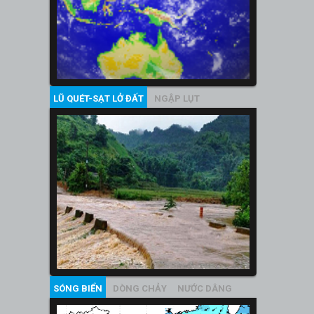
LŨ QUÉT-SẠT LỞ ĐẤT
NGẬP LỤT
SÓNG BIỂN
DÒNG CHẢY
NƯỚC DÂNG