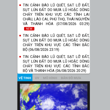
TIN CẢNH BÁO LŨ QUÉT, SẠT LỞ ĐẤT,
SỤT LÚN ĐẤT DO MƯA LŨ HOẶC DÒNG
CHẢY TRÊN KHU VỰC CÁC TỈNH LAI
CHÂU, LÀO CAI, PHÚ THỌ, THÁI NGUYÊN
VÀ THANH HÓA (07/08/2026 03:29)
NEW
TIN CẢNH BÁO LŨ QUÉT, SẠT LỞ ĐẤT,
SỤT LÚN ĐẤT DO MƯA LŨ HOẶC DÒNG
CHẢY TRÊN KHU VỰC CÁC TỈNH BẮC
BỘ (06/08/2026 23:19)
TIN CẢNH BÁO LŨ QUÉT, SẠT LỞ ĐẤT,
SỤT LÚN ĐẤT DO MƯA LŨ HOẶC DÒNG
CHẢY TRÊN KHU VỰC CÁC TỈNH BẮC
BỘ VÀ THANH HÓA (06/08/2026 20:29)
VỆ TINH
UV
MÔ HÌNH
BẢN ĐỒ MƯA