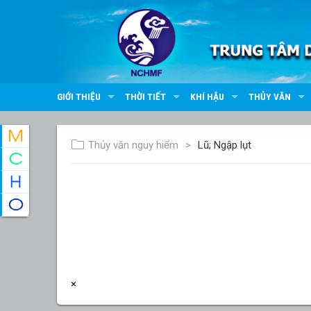
GIỚI THIỆU
THỜI TIẾT
KHÍ HẬU
THỦY VĂN
Thủy văn nguy hiểm
Lũ; Ngập lụt
×