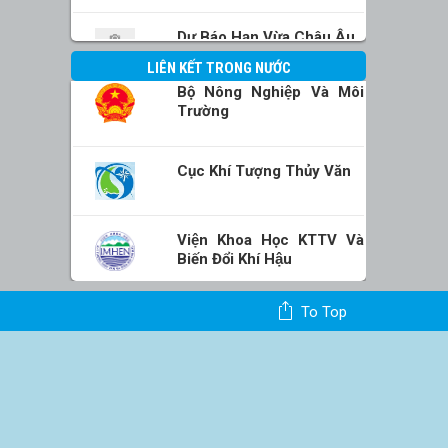
Dự Báo Hạn Vừa Châu Âu
LIÊN KẾT TRONG NƯỚC
Bộ Nông Nghiệp Và Môi
Trường
Cục Khí Tượng Thủy Văn
Viện Khoa Học KTTV Và
Biến Đổi Khí Hậu
To Top