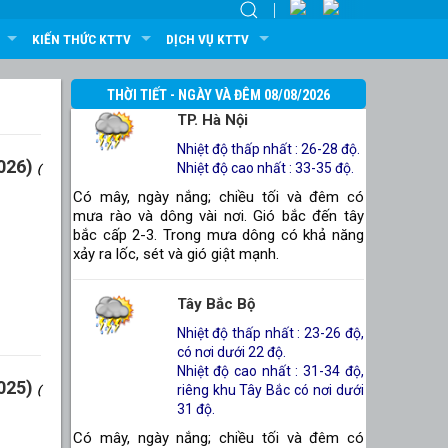
KIẾN THỨC KTTV
DỊCH VỤ KTTV
THỜI TIẾT - NGÀY VÀ ĐÊM 08/08/2026
TP. Hà Nội
Nhiệt độ thấp nhất : 26-28 độ.
026)
Nhiệt độ cao nhất : 33-35 độ.
(
Có mây, ngày nắng; chiều tối và đêm có
mưa rào và dông vài nơi. Gió bắc đến tây
bắc cấp 2-3. Trong mưa dông có khả năng
xảy ra lốc, sét và gió giật mạnh.
Tây Bắc Bộ
Nhiệt độ thấp nhất : 23-26 độ,
có nơi dưới 22 độ.
Nhiệt độ cao nhất : 31-34 độ,
025)
riêng khu Tây Bắc có nơi dưới
(
31 độ.
Có mây, ngày nắng; chiều tối và đêm có