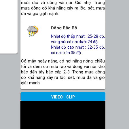
mưa rào và dông vài nơi. Gió nhẹ. Trong
mưa dông có khả năng xảy ra lốc, sét, mưa
đá và gió giật mạnh.
Đông Bắc Bộ
Nhiệt độ thấp nhất : 25-28 độ,
vùng núi có nơi dưới 24 độ.
Nhiệt độ cao nhất : 32-35 độ,
có nơi trên 35 độ.
Có mây, ngày nắng, có nơi nắng nóng; chiều
tối và đêm có mưa rào và dông vài nơi. Gió
bắc đến tây bắc cấp 2-3. Trong mưa dông
có khả năng xảy ra lốc, sét, mưa đá và gió
giật mạnh.
VIDEO - CLIP
Thanh Hóa Đến Huế
Nhiệt độ thấp nhất : 24-27 độ.
Nhiệt độ cao nhất : 30-33 độ.
Nhiều mây, có mưa rào và dông vài nơi,
riêng Nghệ An đến Bắc Quảng Trị sáng có