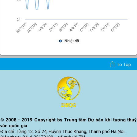
24
2/8(1h)
3/8(1h)
4/8(1h)
5/8(1h)
6/8(1h)
30/7(1h)
7/8(1h)
31/7(1h)
8/8(1h)
1/8(1h)
Nhiệt độ
To Top
© 2008 - 2019 Copyright by Trung tâm Dự báo khí tượng thuỷ
văn quốc gia
Địa chỉ: Tầng 12, Số 24, Huỳnh Thúc Kháng, Thành phố Hà Nội.