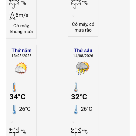
°%
°%
6m/s
Có mây, có
Có mây,
mưa rào
không mưa
Thứ năm
Thứ sáu
13/08/2026
14/08/2026
34°C
32°C
26°C
26°C
°%
°%