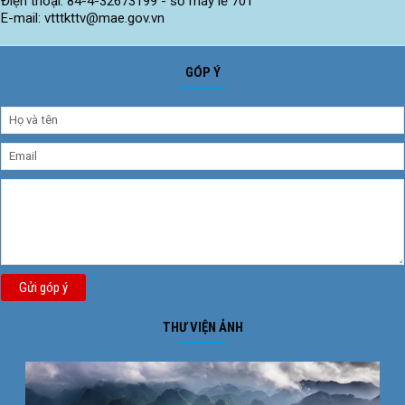
Điện thoại: 84-4-32673199 - số máy lẻ 701
E-mail: vtttkttv@mae.gov.vn
GÓP Ý
Gửi góp ý
THƯ VIỆN ẢNH