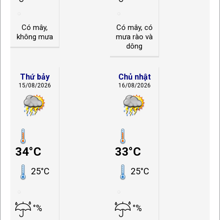
Có mây,
Có mây, có
không mưa
mưa rào và
dông
Thứ bảy
Chủ nhật
15/08/2026
16/08/2026
34°C
33°C
25°C
25°C
°%
°%