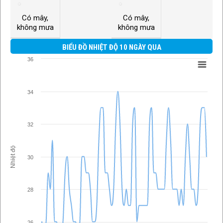
Có mây,
Có mây,
không mưa
không mưa
BIỂU ĐỒ NHIỆT ĐỘ 10 NGÀY QUA
36
34
32
Nhiệt độ
30
28
26