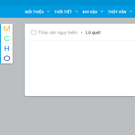
GIỚI THIỆU
THỜI TIẾT
KHÍ HẬU
THỦY VĂN
Thủy văn nguy hiểm
Lũ quét