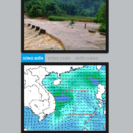
SÓNG BIỂN
DÒNG CHẢY
NƯỚC DÂNG