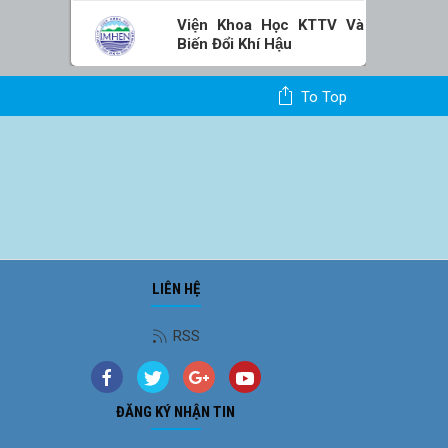
Viện Khoa Học KTTV Và
Biến Đổi Khí Hậu
To Top
LIÊN HỆ
RSS
ĐĂNG KÝ NHẬN TIN