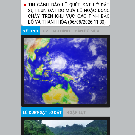
TIN CẢNH BÁO LŨ QUÉT, SẠT LỞ ĐẤT,
SỤT LÚN ĐẤT DO MƯA LŨ HOẶC DÒNG
CHẢY TRÊN KHU VỰC CÁC TỈNH BẮC
BỘ VÀ THANH HÓA (06/08/2026 11:30)
VỆ TINH
UV
MÔ HÌNH
BẢN ĐỒ MƯA
LŨ QUÉT-SẠT LỞ ĐẤT
NGẬP LỤT