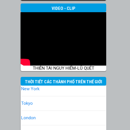
VIDEO - CLIP
THIÊN TAI NGUY HIỂM-LŨ QUÉT
THỜI TIẾT CÁC THÀNH PHỐ TRÊN THẾ GIỚI
New York
Tokyo
London