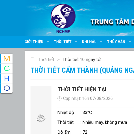
GIỚI THIỆU
THỜI TIẾT
KHÍ HẬU
THỦY VĂN
Thời tiết
Thời tiết 10 ngày tới
THỜI TIẾT CẨM THÀNH (QUẢNG NG
THỜI TIẾT HIỆN TẠI
Cập nhật: 16h 07/08/2026
Nhiệt độ
: 33°C
Thời tiết
: Nhiều mây, không mưa
Độ ẩm
: 72