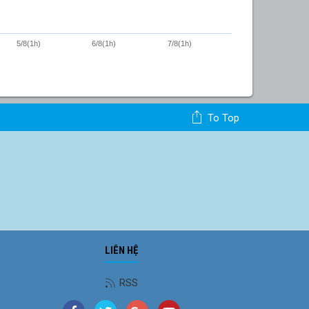
5/8(1h)
6/8(1h)
7/8(1h)
To Top
LIÊN HỆ
RSS