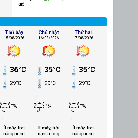
gió
Thứ bảy
Chủ nhật
Thứ hai
15/08/2026
16/08/2026
17/08/2026
36°C
35°C
35°C
29°C
29°C
29°C
°%
°%
°%
Ít mây, trời
Ít mây, trời
Ít mây, trời
nắng nóng
nắng nóng
nắng nóng