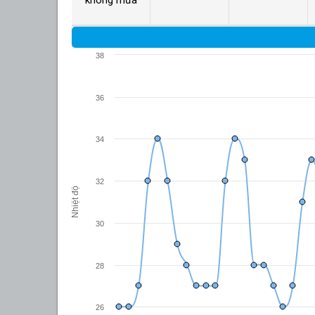
38
36
34
32
Nhiệt độ
30
28
26