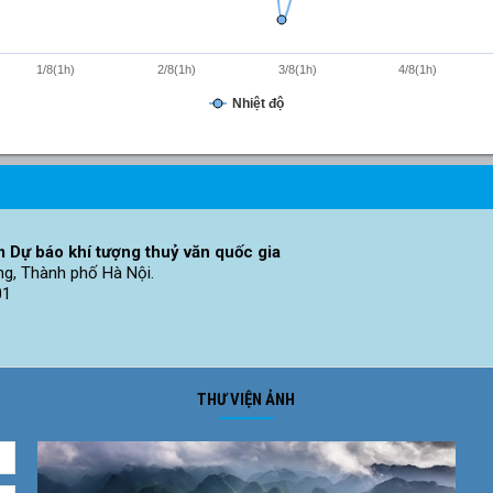
1/8(1h)
2/8(1h)
3/8(1h)
4/8(1h)
Nhiệt độ
 Dự báo khí tượng thuỷ văn quốc gia
ng, Thành phố Hà Nội.
01
THƯ VIỆN ẢNH