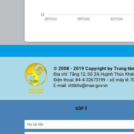
24
29/7(1h)
30/7(1h)
31/7(1h)
© 2008 - 2019 Copyright by Trung tâm
Địa chỉ: Tầng 12, Số 24, Huỳnh Thúc Khá
Điện thoại: 84-4-32673199 - số máy lẻ 7
E-mail: vtttkttv@mae.gov.vn
GÓP Ý