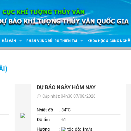
HẢI VĂN
PHÂN VÙNG RỦI RO THIÊN TAI
KHOA HỌC & CÔNG NGHỆ
ÃI)
DỰ BÁO NGÀY HÔM NAY
Cập nhật: 04h30 07/08/2026
Nhiệt độ
: 34°C
Độ ẩm
: 61
Hướng
:
tốc độ: 1m/s