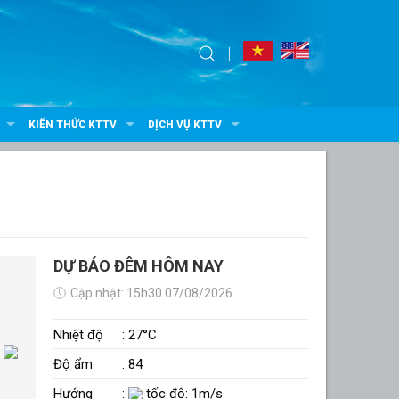
KIẾN THỨC KTTV
DỊCH VỤ KTTV
DỰ BÁO ĐÊM HÔM NAY
Cập nhật: 15h30 07/08/2026
Nhiệt độ
: 27°C
Độ ẩm
: 84
Hướng
:
tốc độ: 1m/s