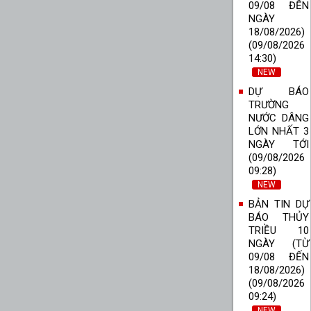
09/08 ĐẾN
NGÀY
18/08/2026)
(09/08/2026
14:30)
NEW
DỰ BÁO
TRƯỜNG
NƯỚC DÂNG
LỚN NHẤT 3
NGÀY TỚI
(09/08/2026
09:28)
NEW
BẢN TIN DỰ
BÁO THỦY
TRIỀU 10
NGÀY (TỪ
09/08 ĐẾN
18/08/2026)
(09/08/2026
09:24)
NEW