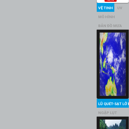
VỆ TINH
UV
MÔ HÌNH
BẢN ĐỒ MƯA
LŨ QUÉT-SẠT LỞ 
NGẬP LỤT