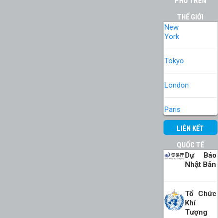
PHỐ TRÊN
THẾ GIỚI
New
York
Tokyo
London
Paris
LIÊN KẾT
QUỐC TẾ
Dự Báo
Nhật Bản
Tổ Chức
Khí
Tượng