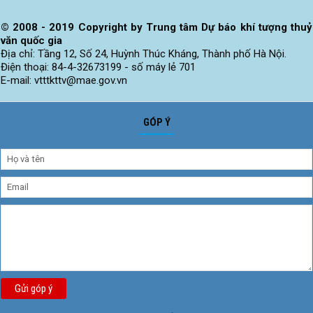
Biến Đổi
Khí Hậu
© 2008 - 2019 Copyright by Trung tâm Dự báo khí tượng thuỷ
văn quốc gia
Địa chỉ: Tầng 12, Số 24, Huỳnh Thúc Kháng, Thành phố Hà Nội.
Điện thoại: 84-4-32673199 - số máy lẻ 701
E-mail: vtttkttv@mae.gov.vn
GÓP Ý
Gửi góp ý