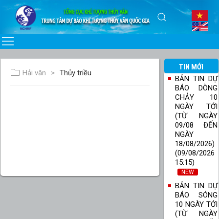
TIN MỚI
Hải văn
Thủy triều
BẢN TIN DỰ
BÁO DÒNG
CHẢY 10
NGÀY TỚI
(TỪ NGÀY
09/08 ĐẾN
NGÀY
18/08/2026)
(09/08/2026
15:15)
NEW
BẢN TIN DỰ
BÁO SÓNG
10 NGÀY TỚI
(TỪ NGÀY