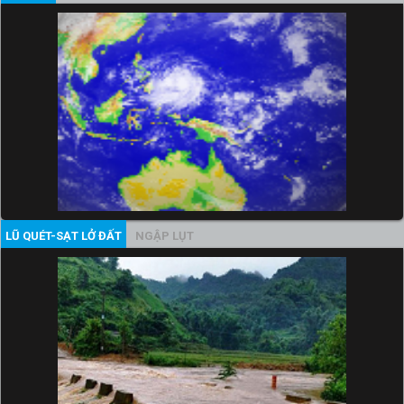
LŨ QUÉT-SẠT LỞ ĐẤT
NGẬP LỤT