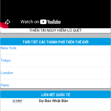
THIÊN TAI NGUY HIỂM-LŨ QUÉT
THỜI TIẾT CÁC THÀNH PHỐ TRÊN THẾ GIỚI
New York
Tokyo
London
Paris
LIÊN KẾT QUỐC TẾ
Dự Báo Nhật Bản