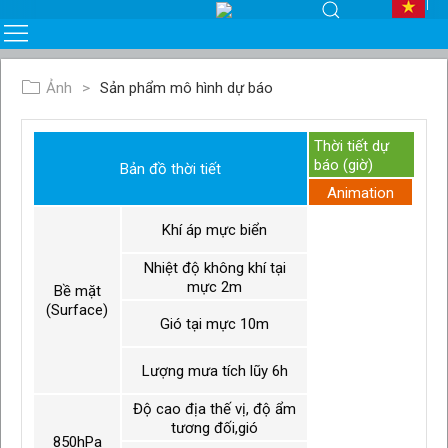
Ảnh
Sản phẩm mô hình dự báo
Thời tiết dự
báo (giờ)
Bản đồ thời tiết
Animation
Khí áp mực biển
Nhiệt độ không khí tại
mực 2m
Bề mặt
(Surface)
Gió tại mực 10m
Lượng mưa tích lũy 6h
Độ cao địa thế vị, độ ẩm
tương đối,gió
850hPa